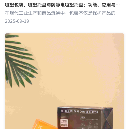
吸塑包装、吸塑托盘与防静电吸塑托盘：功能、应用与行业价值
在现代工业生产和商品流通中，包装不仅是保护产品的“外衣”，更是提升产品附加值和用户体验的重要环节。吸塑包装及相关产品（如吸塑托盘、防静电吸塑托盘）凭借其独特的性能和广泛的应用场景，逐渐成为电子、医疗、食品等领域的核心选择。本文将从材料特性、生产工艺、应用场景等方面深入解析这三类产品的特点与价值。
2025-09-19