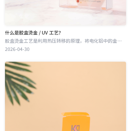
什么是胶盒烫金 / UV 工艺？
胶盒烫金工艺是利用热压转移的原理，将电化铝中的金属箔或颜料箔转移到胶盒表面，呈现出金色、银色等绚丽色彩及金属质感效果，起到装饰与突出品牌信息等作用。UV 工艺则是通过紫外线照射，使 UV 油墨或光油快速固化，在胶盒表面形成高光泽、耐磨、耐刮的涂层，提升胶盒的视觉效果与保护性能。
2026-04-30