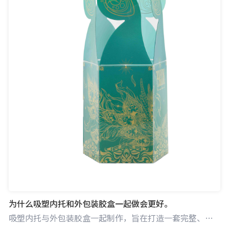
为什么吸塑内托和外包装胶盒一起做会更好。
吸塑内托与外包装胶盒一起制作，旨在打造一套完整、协调且高效的产品包装解决方案。吸塑内托主要用于固定和保护产品，而外包装胶盒则提供额外防护并承担展示与营销功能。两者协同制作，能从多方面提升产品包装的整体效果。