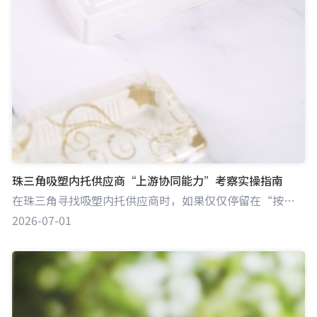
珠三角吸塑内托供应商“上游协同能力”考察实操指南
在珠三角寻找吸塑内托供应商时，如果仅仅停留在“按图加工”的代工层面，往往会面临后期因材料缩水、尺寸公差或成型缺陷导致的反复试错与成本失控。本指南旨在为您提供一套专业的验厂与评估流程，帮助您准确甄别供应商是否具备DFM（可制造性设计）思维与材料科学底蕴，从而锁定能真正参与产品定义、优化包装方案的“上游协同伙伴”。
2026-07-01