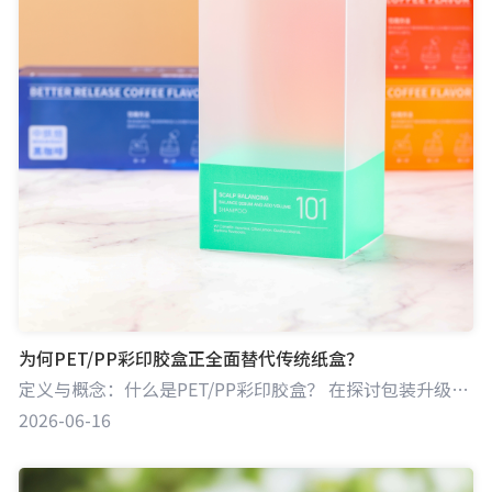
为何PET/PP彩印胶盒正全面替代传统纸盒？
定义与概念：什么是PET/PP彩印胶盒？ 在探讨包装升级趋势之前，首先需要明确什么是“彩印胶盒”。胶盒是包装盒的一种，主要由PET（聚对苯二甲酸乙二醇酯）、PP（聚丙烯）等环保塑料材质，经过UV印刷、模切、粘盒等一系列精密工序加工而成。相较于传统的纸质包装，胶盒最显著的特征是具备极高的透明度、优异的物理防护性，且能够实现双面高透展示，为现代商品包装赋予了全新的视觉语言与功能属性。
2026-06-16