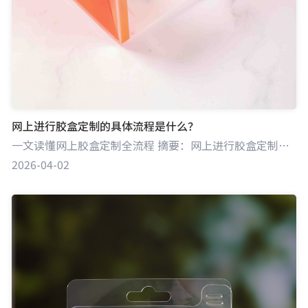
网上进行胶盒定制的具体流程是什么？
一文读懂网上胶盒定制全流程 摘要：网上进行胶盒定制，一般需经历沟通需求、设计确认、确定价格与订单、生产制作、物流配送等环节。各步骤紧密相连，确保定制胶盒符合客户预期。江门锐鼎包装科技有限公司凭借专业能力，能在网上定制流程中为客户提供优质服务。
2026-04-02