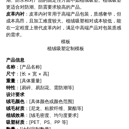
潮、防水和对产品的固定性方面不如植绒吸塑。植绒吸塑
更适合对防潮、防震要求较高的产品。
皮革内衬
：皮革内衬常用于高端产品包装，质感奢华，但
成本高昂，且加工难度较大。植绒吸塑相对成本较低，能
在一定程度上替代皮革内衬，满足中高端产品对包装质感
的需求。
模板
植绒吸塑定制模板
产品信息
名称
：[产品名称]
尺寸
：[长 × 宽 × 高]
重量
：[具体重量]
特性
：[易碎、易刮花、需防潮等]
设计要求
绒毛颜色
：[具体颜色或颜色范围]
绒毛材质
：[尼龙、粘胶纤维、聚酯等]
植绒效果
：[绒毛密度、均匀度要求]
吸塑材质
：[PET、PS、PP 等]