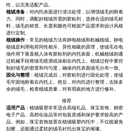
性，以完美适配产品。
植绒准备
：对内托表面进行清洁处理，以增强绒毛的附着
力。同时，调配好植绒所需的胶粘剂，选择合适的绒毛材
料，绒毛的材质、长度和颜色可根据产品需求和设计风格
进行定制。
植绒操作
：常见的植绒方法有静电植绒和机械植绒。静电
植绒是利用电荷同性相斥、异性相吸的原理，使绒毛在电
场作用下垂直植入涂有胶粘剂的内托表面；机械植绒则通
过机械手段将绒毛喷洒或涂刷在内托上。植绒过程中要控
制好绒毛的密度和均匀度，确保内托表面绒毛分布一致。
固化与整理
：植绒完成后，对胶粘剂进行固化处理，使绒
毛牢固地附着在内托上。然后，对内托进行整理，去除多
余的绒毛，检查植绒质量，对有瑕疵的地方进行修补。
推荐
适用产品
：植绒吸塑非常适合高端礼品、珠宝首饰、精密
电子产品、高档化妆品等对包装质感和保护要求较高的产
品。例如，珠宝首饰放置在植绒吸塑内托中，不仅能避免
刮擦，还能通过柔软的绒毛衬托出珠宝的璀璨。