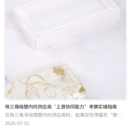
珠三角吸塑内托供应商“上游协同能力”考察实操指南
在珠三角寻找吸塑内托供应商时，如果仅仅停留在“按图加工”的代工层面，往往会面临后期因材料缩水、尺寸公差或成型缺陷导致的反复试错与成本失控。本指南旨在为您提供一套专业的验厂与评估流程，帮助您准确甄别供应商是否具备DFM（可制造性设计）思维与材料科学底蕴，从而锁定能真正参与产品定义、优化包装方案的“上游协同伙伴”。
2026-07-01