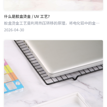
什么是胶盒烫金 / UV 工艺？
胶盒烫金工艺是利用热压转移的原理，将电化铝中的金属箔或颜料箔转移到胶盒表面，呈现出金色、银色等绚丽色彩及金属质感效果，起到装饰与突出品牌信息等作用。UV 工艺则是通过紫外线照射，使 UV 油墨或光油快速固化，在胶盒表面形成高光泽、耐磨、耐刮的涂层，提升胶盒的视觉效果与保护性能。
2026-04-30