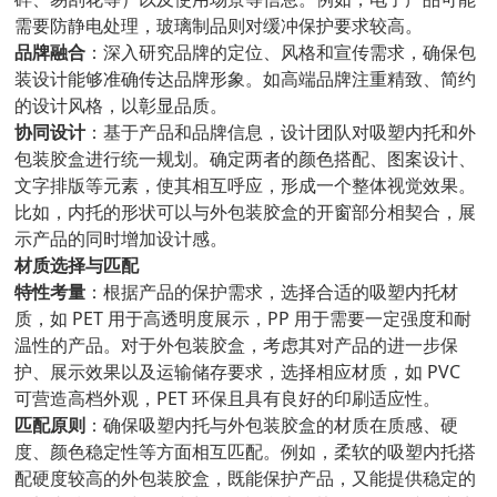
需要防静电处理，玻璃制品则对缓冲保护要求较高。
品牌融合
：深入研究品牌的定位、风格和宣传需求，确保包
装设计能够准确传达品牌形象。如高端品牌注重精致、简约
的设计风格，以彰显品质。
协同设计
：基于产品和品牌信息，设计团队对吸塑内托和外
包装胶盒进行统一规划。确定两者的颜色搭配、图案设计、
文字排版等元素，使其相互呼应，形成一个整体视觉效果。
比如，内托的形状可以与外包装胶盒的开窗部分相契合，展
示产品的同时增加设计感。
材质选择与匹配
特性考量
：根据产品的保护需求，选择合适的吸塑内托材
质，如 PET 用于高透明度展示，PP 用于需要一定强度和耐
温性的产品。对于外包装胶盒，考虑其对产品的进一步保
护、展示效果以及运输储存要求，选择相应材质，如 PVC
可营造高档外观，PET 环保且具有良好的印刷适应性。
匹配原则
：确保吸塑内托与外包装胶盒的材质在质感、硬
度、颜色稳定性等方面相互匹配。例如，柔软的吸塑内托搭
配硬度较高的外包装胶盒，既能保护产品，又能提供稳定的