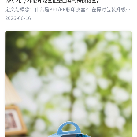
为何PET/PP彩印胶盒正全面替代传统纸盒？
定义与概念：什么是PET/PP彩印胶盒？ 在探讨包装升级趋势之前，首先需要明确什么是“彩印胶盒”。胶盒是包装盒的一种，主要由PET（聚对苯二甲酸乙二醇酯）、PP（聚丙烯）等环保塑料材质，经过UV印刷、模切、粘盒等一系列精密工序加工而成。相较于传统的纸质包装，胶盒最显著的特征是具备极高的透明度、优异的物理防护性，且能够实现双面高透展示，为现代商品包装赋予了全新的视觉语言与功能属性。
2026-06-16