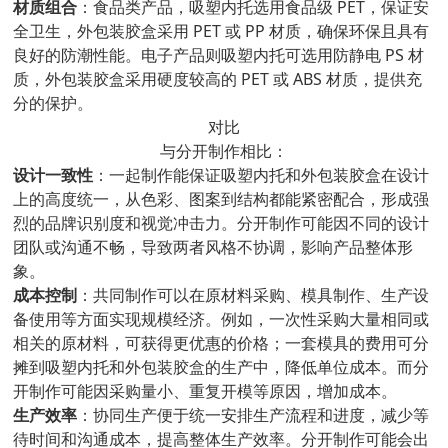
材质组合
：食品类产品，吸塑内托选用食品级 PET，保证安
全卫生，外包装胶盒采用 PET 或 PP 材质，确保环保且具有
良好的防潮性能。电子产品则吸塑内托可选用防静电 PS 材
质，外包装胶盒采用硬度较高的 PET 或 ABS 材质，提供充
分的保护。
对比
与分开制作相比：
设计一致性
：一起制作能保证吸塑内托和外包装胶盒在设计
上的高度统一，从色彩、图案到结构都能紧密配合，形成强
烈的品牌识别度和视觉冲击力。分开制作可能因不同的设计
团队或沟通不畅，导致两者风格不协调，影响产品整体形
象。
成本控制
：共同制作可以在原材料采购、模具制作、生产设
备使用等方面实现规模经济。例如，一次性采购大量相同或
相关的原材料，可获得更优惠的价格；一套模具的费用可分
摊到吸塑内托和外包装胶盒的生产中，降低单位成本。而分
开制作可能因采购量小、重复开模等原因，增加成本。
生产效率
：协同生产便于统一安排生产流程和进度，减少等
待时间和沟通成本，提高整体生产效率。分开制作可能会出