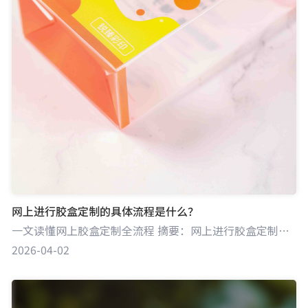
网上进行胶盒定制的具体流程是什么？
一文读懂网上胶盒定制全流程 摘要：网上进行胶盒定制，一般需经历沟通需求、设计确认、确定价格与订单、生产制作、物流配送等环节。各步骤紧密相连，确保定制胶盒符合客户预期。江门锐鼎包装科技有限公司凭借专业能力，能在网上定制流程中为客户提供优质服务。
2026-04-02