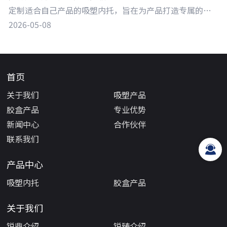
定制适合自己产品的吸塑内托，旨在为产品打造专属的包装，既能提供有效保护，又能在展示和销售环节助力产品脱颖而出。吸塑内托通过将塑料硬片加热软化后真空吸附成型，可根据产品的形状、尺寸、重量等特性量身定制。
2026-05-08
首页
关于我们
吸塑产品
胶盒产品
专业优势
新闻中心
合作伙伴
联系我们
产品中心
吸塑内托
胶盒产品
关于我们
锐鼎介绍
锐臻介绍